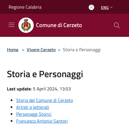
Salta al contenuto principale
Regione Calabria
ENG
Comune di Cerzeto
Home
>
Vivere Cerzeto
>
Storia e Personaggi
Storia e Personaggi
Last update
: 5 April 2024, 13:53
Storia del Comune di Cerzeto
Artisti e letterati
Personaggi Storici
Francesco Antonio Santori