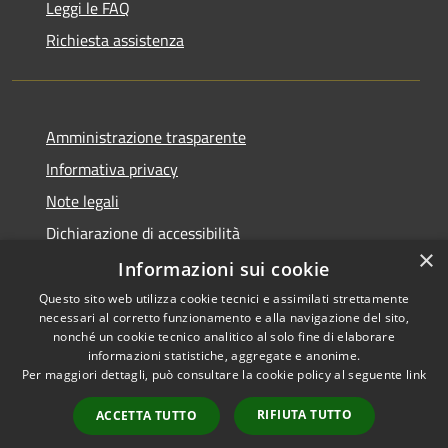
Leggi le FAQ
Richiesta assistenza
Amministrazione trasparente
Informativa privacy
Note legali
Dichiarazione di accessibilità
×
Obbiettivi di accessibilità
Informazioni sui cookie
Questo sito web utilizza cookie tecnici e assimilati strettamente
necessari al corretto funzionamento e alla navigazione del sito,
nonché un cookie tecnico analitico al solo fine di elaborare
informazioni statistiche, aggregate e anonime.
RSS
Copyright © 2026 • Comune di
Per maggiori dettagli, può consultare la cookie policy al seguente
link
Accessibility
Cerzeto • Powered by
Privacy
Municipium
Admin
•
RIFIUTA TUTTO
ACCETTA TUTTO
Cookie
access