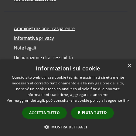
Amministrazione trasparente
Informativa privacy
Note legali
Dichiarazione di accessibilità
×
Obbiettivi di accessibilità
Informazioni sui cookie
Questo sito web utilizza cookie tecnici e assimilati strettamente
necessari al corretto funzionamento e alla navigazione del sito,
nonché un cookie tecnico analitico al solo fine di elaborare
informazioni statistiche, aggregate e anonime.
RSS
Copyright © 2026 • Comune di
Per maggiori dettagli, può consultare la cookie policy al seguente
link
Accessibility
Cerzeto • Powered by
Privacy
Municipium
Admin
•
RIFIUTA TUTTO
ACCETTA TUTTO
Cookie
access
Sitemap
MOSTRA DETTAGLI