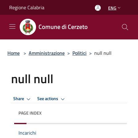
Salta al contenuto principale
Regione Calabria
ENG
Comune di Cerzeto
Home
>
Amministrazione
>
Politici
>
null null
null null
Share
See actions
PAGE INDEX
Incarichi