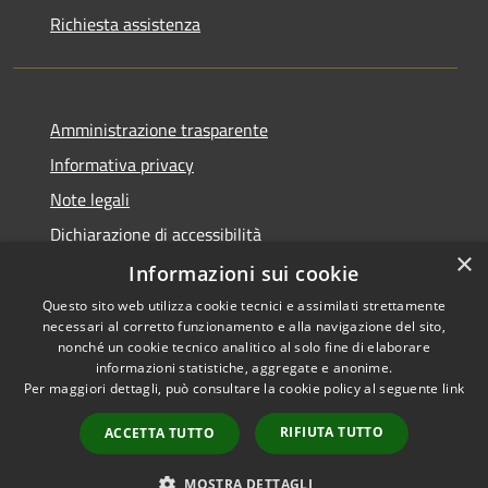
Richiesta assistenza
Amministrazione trasparente
Informativa privacy
Note legali
Dichiarazione di accessibilità
×
Obbiettivi di accessibilità
Informazioni sui cookie
Questo sito web utilizza cookie tecnici e assimilati strettamente
necessari al corretto funzionamento e alla navigazione del sito,
nonché un cookie tecnico analitico al solo fine di elaborare
informazioni statistiche, aggregate e anonime.
RSS
Copyright © 2026 • Comune di
Per maggiori dettagli, può consultare la cookie policy al seguente
link
Accessibility
Cerzeto • Powered by
Privacy
Municipium
Admin
•
RIFIUTA TUTTO
ACCETTA TUTTO
Cookie
access
Sitemap
MOSTRA DETTAGLI