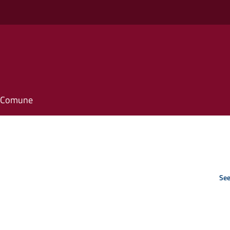
il Comune
See