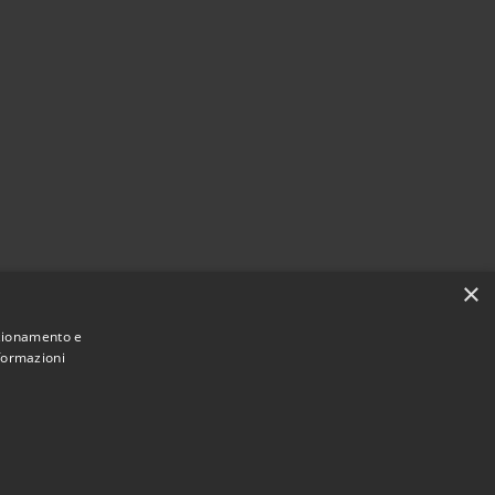
×
nzionamento e
nformazioni
Municipium
Admin access
une di Cerzeto • Powered by
•