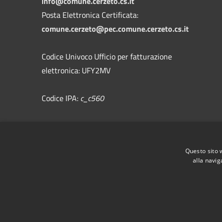
info@comune.cerzeto.cs.it
Posta Elettronica Certificata:
comune.cerzeto@pec.comune.cerzeto.cs.it
Codice Univoco Ufficio per fatturazione
elettronica: UFY2MV
Codice IPA:
c_c560
Fedback
Questo sito 
alla navig
RSS
Accessibility
Privacy
Cookie
Sitemap