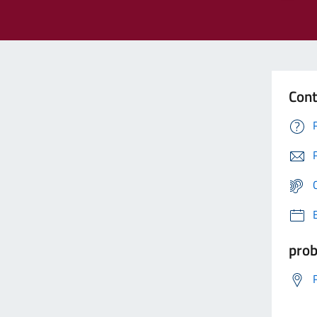
Cont
prob