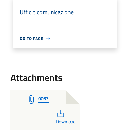
Ufficio comunicazione
GO TO PAGE
Attachments
0033
PDF
Download